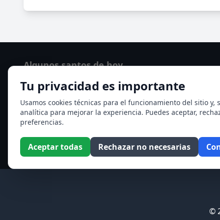
Algunos santos de hoy
Tu privacidad es importante
Santo Domingo de Guzmán
Ver todos los santos de hoy
Usamos cookies técnicas para el funcionamiento del sitio y, s
analítica para mejorar la experiencia. Puedes aceptar, recha
preferencias.
Aceptar todas
Rechazar no necesarias
Con
© 