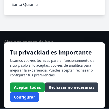
Santa Quionia
Algunos santos de hoy
Tu privacidad es importante
San Hormisda papa
Ver todos los santos de hoy
Usamos cookies técnicas para el funcionamiento del
sitio y, solo si lo aceptas, cookies de analítica para
mejorar la experiencia. Puedes aceptar, rechazar o
Acceso a los Meses
configurar tus preferencias.
Enero
Febrero
Aceptar todas
Rechazar no necesarias
Marzo
Abril
Configurar
Mayo
Junio