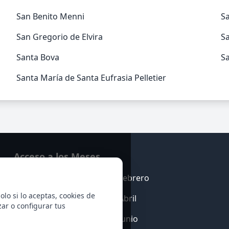
San Benito Menni
S
San Gregorio de Elvira
S
Santa Bova
S
Santa María de Santa Eufrasia Pelletier
Acceso a los Meses
Enero
Febrero
olo si lo aceptas, cookies de
Marzo
Abril
zar o configurar tus
Mayo
Junio