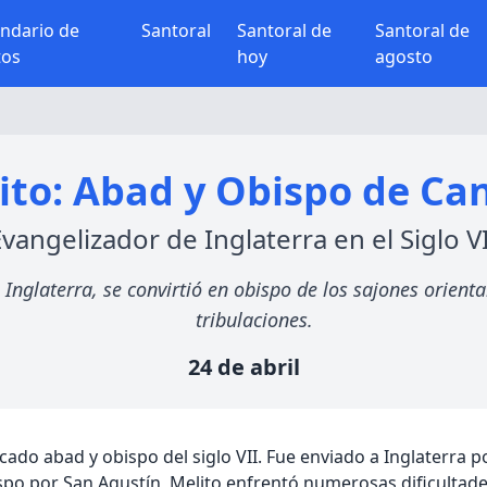
endario de
Santoral
Santoral de
Santoral de
tos
hoy
agosto
ito: Abad y Obispo de Ca
vangelizador de Inglaterra en el Siglo V
 Inglaterra, se convirtió en obispo de los sajones orien
tribulaciones.
24 de abril
tacado abad y obispo del siglo VII. Fue enviado a Inglaterra
ispo por San Agustín, Melito enfrentó numerosas dificultad