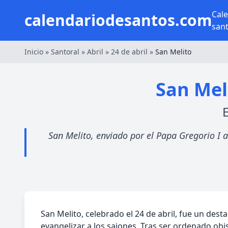
Cal
calendariodesantos.com
san
Inicio
»
Santoral
»
Abril
»
24 de abril
»
San Melito
San Mel
E
San Melito, enviado por el Papa Gregorio I a
San Melito, celebrado el 24 de abril, fue un des
evangelizar a los sajones. Tras ser ordenado ob