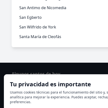
San Antimo de Nicomedia
San Egberto
San Wilfrido de York
Santa María de Cleofás
Algunos santos de hoy
Tu privacidad es importante
Santo Domingo de Guzmán
Ver todos los santos de hoy
Usamos cookies técnicas para el funcionamiento del sitio y, s
analítica para mejorar la experiencia. Puedes aceptar, recha
preferencias.