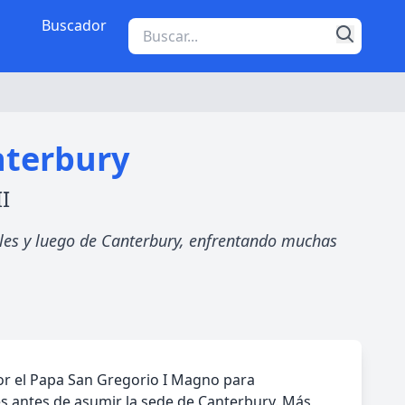
Buscador
nterbury
II
tales y luego de Canterbury, enfrentando muchas
 por el Papa San Gregorio I Magno para
es antes de asumir la sede de Canterbury. Más