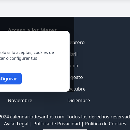
Acceso a los Meses
Enero
Febrero
olo si lo aceptas, cookies de
Marzo
Abril
zar o configurar tus
Mayo
Junio
Julio
Agosto
figurar
Septiembre
Octubre
Noviembre
Diciembre
2024 calendariodesantos.com. Todos los derechos reservad
Aviso Legal
|
Política de Privacidad
|
Política de Cookies