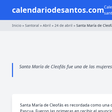
Cal
calendariodesantos.com
san
Inicio
»
Santoral
»
Abril
»
24 de abril
»
Santa María de Cleof
Santa María de Cleofás fue una de las mujeres 
Santa María de Cleofás es recordada como una de
Pascua. Fueron las primeras en recibir el anuncio