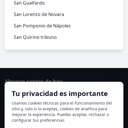
San Gualfardo
San Lorenzo de Novara
San Pomponio de Nápoles
San Quirino tribuno
Algunos santos de hoy
Tu privacidad es importante
San Hormisda papa
Ver todos los santos de hoy
Usamos cookies técnicas para el funcionamiento del
sitio y, solo si lo aceptas, cookies de analítica para
mejorar la experiencia. Puedes aceptar, rechazar o
Acceso a los Meses
configurar tus preferencias.