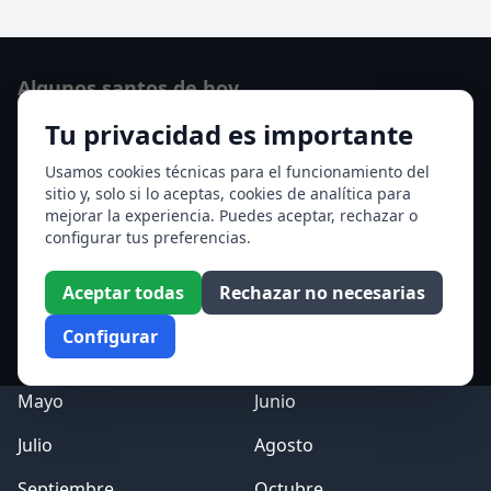
Algunos santos de hoy
Tu privacidad es importante
San Cayetano de Thiene
San Sixto II papa
Usamos cookies técnicas para el funcionamiento del
sitio y, solo si lo aceptas, cookies de analítica para
Ver todos los santos de hoy
mejorar la experiencia. Puedes aceptar, rechazar o
configurar tus preferencias.
Acceso a los Meses
Aceptar todas
Rechazar no necesarias
Enero
Febrero
Configurar
Marzo
Abril
Mayo
Junio
Julio
Agosto
Septiembre
Octubre