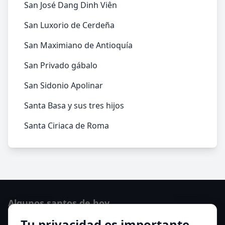
San José Dang Dinh Viên
San Luxorio de Cerdeña
San Maximiano de Antioquía
San Privado gábalo
San Sidonio Apolinar
Santa Basa y sus tres hijos
Santa Ciriaca de Roma
Algunos santos de hoy
Tu privacidad es importante
Santo Domingo de Guzmán