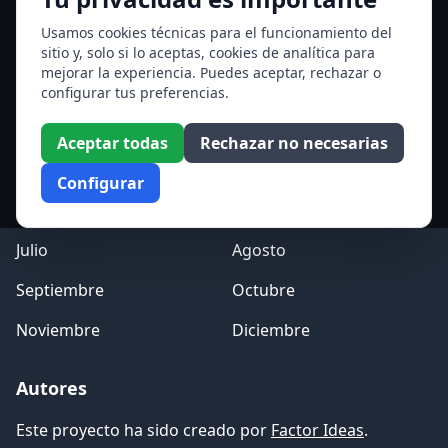
Ver todos los santos de hoy
Usamos cookies técnicas para el funcionamiento del
sitio y, solo si lo aceptas, cookies de analítica para
mejorar la experiencia. Puedes aceptar, rechazar o
Acceso a los Meses
configurar tus preferencias.
Enero
Febrero
Aceptar todas
Rechazar no necesarias
Marzo
Abril
Configurar
Mayo
Junio
Julio
Agosto
Septiembre
Octubre
Noviembre
Diciembre
Autores
Este proyecto ha sido creado por
Factor Ideas
.