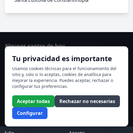
Santa Eustolia de Constantinopla
Algunos santos de hoy
Tu privacidad es importante
San Hormisda papa
Ver todos los santos de hoy
Usamos cookies técnicas para el funcionamiento del
sitio y, solo si lo aceptas, cookies de analítica para
mejorar la experiencia. Puedes aceptar, rechazar o
Acceso a los Meses
configurar tus preferencias.
Enero
Febrero
Aceptar todas
Rechazar no necesarias
Marzo
Abril
Configurar
Mayo
Junio