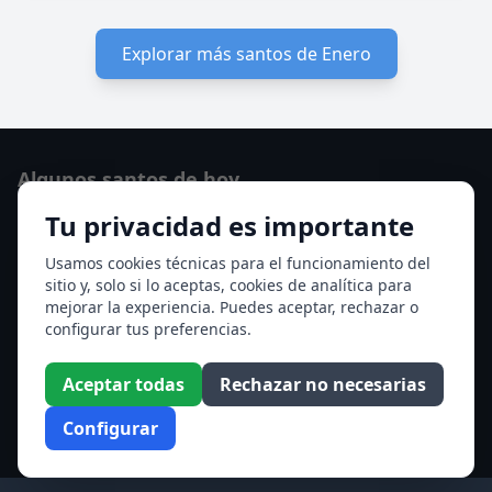
Explorar más santos de Enero
Algunos santos de hoy
Tu privacidad es importante
San Hormisda papa
Ver todos los santos de hoy
Usamos cookies técnicas para el funcionamiento del
sitio y, solo si lo aceptas, cookies de analítica para
mejorar la experiencia. Puedes aceptar, rechazar o
Acceso a los Meses
configurar tus preferencias.
Enero
Febrero
Aceptar todas
Rechazar no necesarias
Marzo
Abril
Configurar
Mayo
Junio