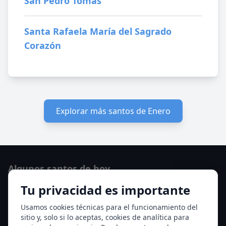
San Pedro Tomás
Santa Rafaela María del Sagrado
Corazón
Explorar más santos de Enero
Algunos santos de hoy
Tu privacidad es importante
San Hormisda papa
Ver todos los santos de hoy
Usamos cookies técnicas para el funcionamiento del
sitio y, solo si lo aceptas, cookies de analítica para