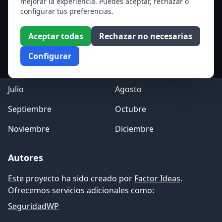
mejorar la experiencia. Puedes aceptar, rechazar o
Acceso a los Meses
configurar tus preferencias.
Enero
Febrero
Aceptar todas
Rechazar no necesarias
Marzo
Abril
Configurar
Mayo
Junio
Julio
Agosto
Septiembre
Octubre
Noviembre
Diciembre
Autores
Este proyecto ha sido creado por
Factor Ideas
.
Ofrecemos servicios adicionales como:
SeguridadWP