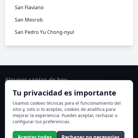
San Flaviano
San Mesrob
San Pedro Yu Chong-nyul
Algunos santos de hoy
Tu privacidad es importante
San Hormisda papa
Ver todos los santos de hoy
Usamos cookies técnicas para el funcionamiento del
sitio y, solo si lo aceptas, cookies de analítica para
mejorar la experiencia. Puedes aceptar, rechazar o
Acceso a los Meses
configurar tus preferencias.
Enero
Febrero
Aceptar todas
Rechazar no necesarias