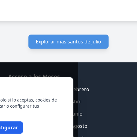
Explorar más santos de Julio
Acceso a los Meses
Enero
Febrero
olo si lo aceptas, cookies de
Marzo
Abril
zar o configurar tus
Mayo
Junio
Julio
Agosto
figurar