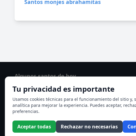
Santos monjes abrahamitas
Algunos santos de hoy
Tu privacidad es importante
Santo Domingo de Guzmán
Ver todos los santos de hoy
Usamos cookies técnicas para el funcionamiento del sitio y, s
analítica para mejorar la experiencia. Puedes aceptar, recha
preferencias.
Aceptar todas
Rechazar no necesarias
Con