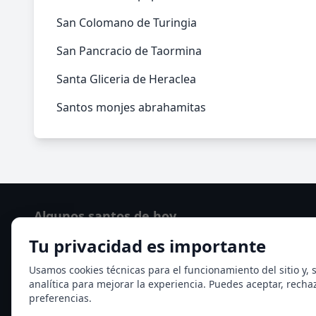
San Colomano de Turingia
San Pancracio de Taormina
Santa Gliceria de Heraclea
Santos monjes abrahamitas
Algunos santos de hoy
Tu privacidad es importante
San Hormisda papa
Ver todos los santos de hoy
Usamos cookies técnicas para el funcionamiento del sitio y, s
analítica para mejorar la experiencia. Puedes aceptar, recha
preferencias.