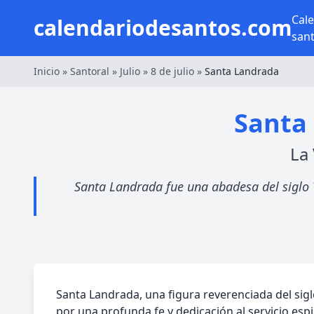
Cal
calendariodesantos.com
san
Inicio
»
Santoral
»
Julio
»
8 de julio
»
Santa Landrada
Santa 
La
Santa Landrada fue una abadesa del siglo VI
Santa Landrada, una figura reverenciada del sigl
por una profunda fe y dedicación al servicio espir