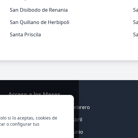
San Disibodo de Renania
S
San Quiliano de Herbipoli
Sa
Santa Priscila
Sa
Acceso a los Meses
Enero
Febrero
olo si lo aceptas, cookies de
Marzo
Abril
zar o configurar tus
Mayo
Junio