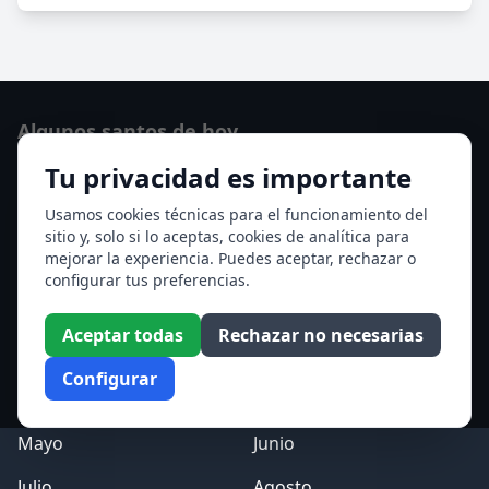
Algunos santos de hoy
Tu privacidad es importante
San Osvaldo de Maserfield
Santa Edith Stein (Sor Teresa Benedicta de la Cruz)
Usamos cookies técnicas para el funcionamiento del
sitio y, solo si lo aceptas, cookies de analítica para
Ver todos los santos de hoy
mejorar la experiencia. Puedes aceptar, rechazar o
configurar tus preferencias.
Acceso a los Meses
Aceptar todas
Rechazar no necesarias
Enero
Febrero
Configurar
Marzo
Abril
Mayo
Junio
Julio
Agosto