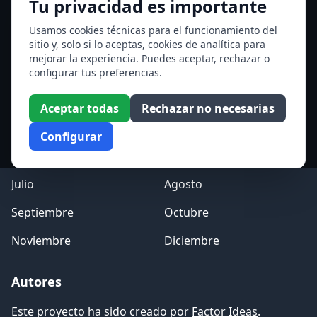
Tu privacidad es importante
San Hormisda papa
Ver todos los santos de hoy
Usamos cookies técnicas para el funcionamiento del
sitio y, solo si lo aceptas, cookies de analítica para
mejorar la experiencia. Puedes aceptar, rechazar o
Acceso a los Meses
configurar tus preferencias.
Enero
Febrero
Aceptar todas
Rechazar no necesarias
Marzo
Abril
Configurar
Mayo
Junio
Julio
Agosto
Septiembre
Octubre
Noviembre
Diciembre
Autores
Este proyecto ha sido creado por
Factor Ideas
.