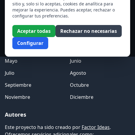
sitio y, solo si lo aceptas, cookies de analítica para
Ver todos los santos de hoy
mejorar la experiencia. Puedes aceptar, rechazar o
configurar tus preferencias.
Acceso a los Meses
Aceptar todas
Rechazar no necesarias
Enero
Febrero
Configurar
Marzo
Abril
Mayo
Junio
Julio
Agosto
Septiembre
Octubre
Noviembre
Diciembre
Autores
Este proyecto ha sido creado por
Factor Ideas
.
Ofrecemos servicios adicionales como: