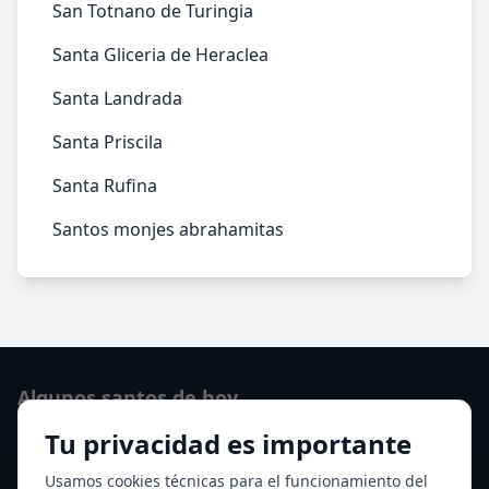
San Totnano de Turingia
Santa Gliceria de Heraclea
Santa Landrada
Santa Priscila
Santa Rufina
Santos monjes abrahamitas
Algunos santos de hoy
Tu privacidad es importante
San Osvaldo de Maserfield
Santa Edith Stein (Sor Teresa Benedicta de la Cruz)
Usamos cookies técnicas para el funcionamiento del