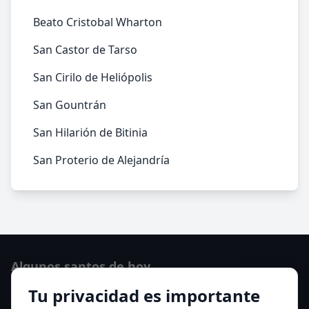
Beato Cristobal Wharton
San Castor de Tarso
San Cirilo de Heliópolis
San Gountrán
San Hilarión de Bitinia
San Proterio de Alejandría
Algunos santos de hoy
Tu privacidad es importante
San Osvaldo de Maserfield