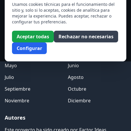
Santa Edith Stein (Sor Teresa Benedicta de la Cruz)
Usamos cookies técnicas para el funcionamiento del
sitio y, solo si lo aceptas, cookies de analítica para
Ver todos los santos de hoy
mejorar la experiencia. Puedes aceptar, rechazar o
configurar tus preferencias.
Acceso a los Meses
Aceptar todas
Rechazar no necesarias
Enero
Febrero
Configurar
Marzo
Abril
Mayo
Junio
Julio
Agosto
Septiembre
Octubre
Noviembre
Diciembre
Autores
Este proyecto ha sido creado por
Factor Ideas
.