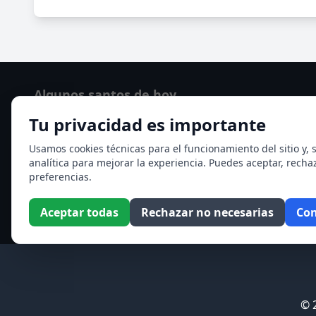
Algunos santos de hoy
Tu privacidad es importante
Santo Domingo de Guzmán
Ver todos los santos de hoy
Usamos cookies técnicas para el funcionamiento del sitio y, s
analítica para mejorar la experiencia. Puedes aceptar, recha
preferencias.
Aceptar todas
Rechazar no necesarias
Con
© 