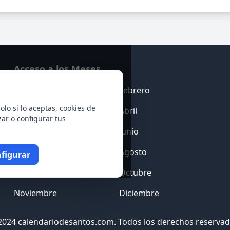
Acceso a los Meses
Enero
Febrero
olo si lo aceptas, cookies de
Marzo
Abril
zar o configurar tus
Mayo
Junio
Julio
Agosto
figurar
Septiembre
Octubre
Noviembre
Diciembre
2024 calendariodesantos.com. Todos los derechos reservad