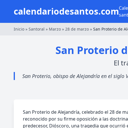
Cal
calendariodesantos.com
san
Inicio
»
Santoral
»
Marzo
»
28 de marzo
»
San Proterio de Al
San Proterio d
El t
San Proterio, obispo de Alejandría en el siglo
San Proterio de Alejandría, celebrado el 28 de ma
reconocido por su firme oposición a las doctrin
predecesor, Dióscoro, una tragedia que ocurrió e