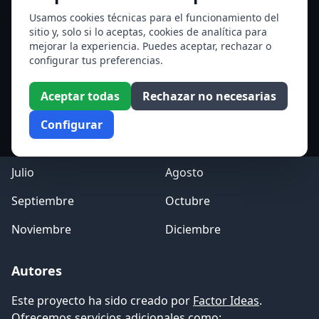
Ver todos los santos de hoy
Usamos cookies técnicas para el funcionamiento del
sitio y, solo si lo aceptas, cookies de analítica para
mejorar la experiencia. Puedes aceptar, rechazar o
Acceso a los Meses
configurar tus preferencias.
Enero
Febrero
Aceptar todas
Rechazar no necesarias
Marzo
Abril
Configurar
Mayo
Junio
Julio
Agosto
Septiembre
Octubre
Noviembre
Diciembre
Autores
Este proyecto ha sido creado por
Factor Ideas
.
Ofrecemos servicios adicionales como: