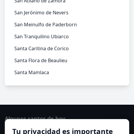
San Atilano de Zamora
San Jerónimo de Nevers
San Meinulfo de Paderborn
San Tranquilino Ubiarco
Santa Caritina de Corico
Santa Flora de Beaulieu
Santa Mamlaca
Algunos santos de hoy
Tu privacidad es importante
San Hormisda papa