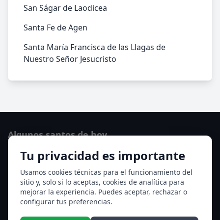
San Ságar de Laodicea
Santa Fe de Agen
Santa María Francisca de las Llagas de
Nuestro Señor Jesucristo
Algunos santos de hoy
Tu privacidad es importante
San Cayetano de Thiene
San Sixto II papa
Usamos cookies técnicas para el funcionamiento del
sitio y, solo si lo aceptas, cookies de analítica para
Ver todos los santos de hoy
mejorar la experiencia. Puedes aceptar, rechazar o
configurar tus preferencias.
Acceso a los Meses