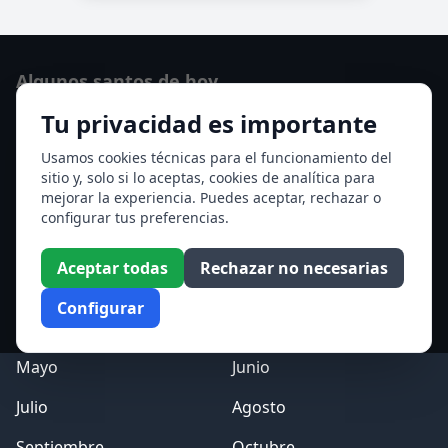
Algunos santos de hoy
Tu privacidad es importante
San Cayetano de Thiene
San Sixto II papa
Usamos cookies técnicas para el funcionamiento del
sitio y, solo si lo aceptas, cookies de analítica para
Ver todos los santos de hoy
mejorar la experiencia. Puedes aceptar, rechazar o
configurar tus preferencias.
Acceso a los Meses
Aceptar todas
Rechazar no necesarias
Enero
Febrero
Configurar
Marzo
Abril
Mayo
Junio
Julio
Agosto
Septiembre
Octubre