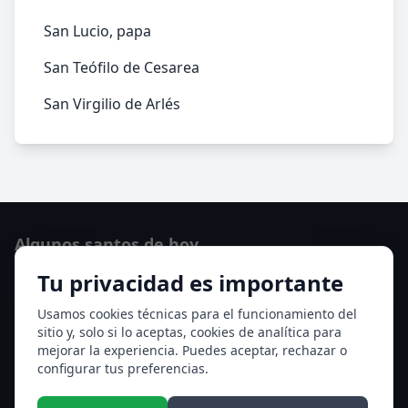
San Lucio, papa
San Teófilo de Cesarea
San Virgilio de Arlés
Algunos santos de hoy
Tu privacidad es importante
San Osvaldo de Maserfield
Santa Edith Stein (Sor Teresa Benedicta de la Cruz)
Usamos cookies técnicas para el funcionamiento del
sitio y, solo si lo aceptas, cookies de analítica para
Ver todos los santos de hoy
mejorar la experiencia. Puedes aceptar, rechazar o
configurar tus preferencias.
Acceso a los Meses