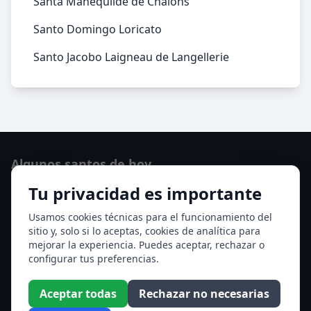
Santa Manequilde de Châlons
Santo Domingo Loricato
Santo Jacobo Laigneau de Langellerie
Algunos santos de hoy
Tu privacidad es importante
San Hormisda papa
Ver todos los santos de hoy
Usamos cookies técnicas para el funcionamiento del
sitio y, solo si lo aceptas, cookies de analítica para
mejorar la experiencia. Puedes aceptar, rechazar o
Acceso a los Meses
configurar tus preferencias.
Enero
Febrero
Aceptar todas
Rechazar no necesarias