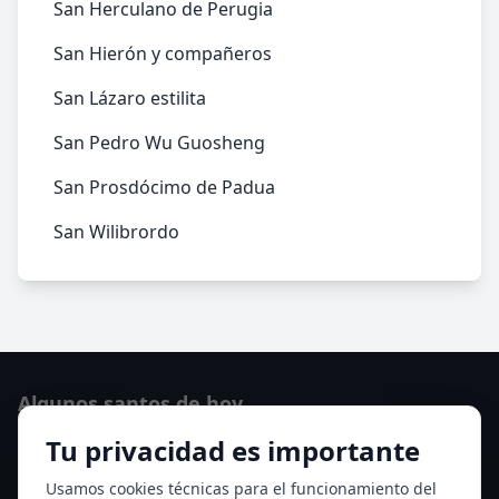
San Herculano de Perugia
San Hierón y compañeros
San Lázaro estilita
San Pedro Wu Guosheng
San Prosdócimo de Padua
San Wilibrordo
Algunos santos de hoy
Tu privacidad es importante
Santo Domingo de Guzmán
Ver todos los santos de hoy
Usamos cookies técnicas para el funcionamiento del