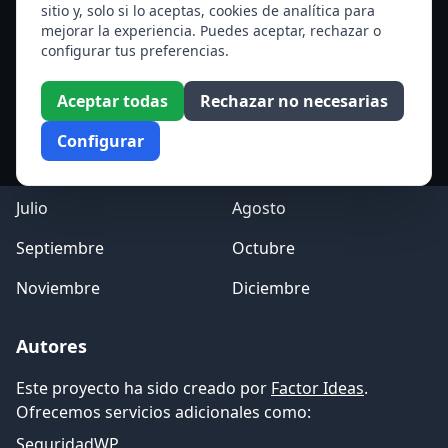
sitio y, solo si lo aceptas, cookies de analítica para
mejorar la experiencia. Puedes aceptar, rechazar o
Acceso a los Meses
configurar tus preferencias.
Enero
Febrero
Aceptar todas
Rechazar no necesarias
Marzo
Abril
Configurar
Mayo
Junio
Julio
Agosto
Septiembre
Octubre
Noviembre
Diciembre
Autores
Este proyecto ha sido creado por
Factor Ideas
.
Ofrecemos servicios adicionales como:
SeguridadWP