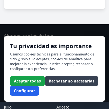
Algunos santos de hoy
Tu privacidad es importante
San Lorenzo
Ver todos los santos de hoy
Usamos cookies técnicas para el funcionamiento del
sitio y, solo si lo aceptas, cookies de analítica para
mejorar la experiencia. Puedes aceptar, rechazar o
Acceso a los Meses
configurar tus preferencias.
Enero
Febrero
Aceptar todas
Rechazar no necesarias
Marzo
Abril
Configurar
Mayo
Junio
Julio
Agosto