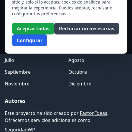
sitio y, solo si lo aceptas, cookies de analítica para
mejorar la experiencia. Puedes aceptar, rechazar o
Acceso a los Meses
configurar tus preferencias.
Enero
Febrero
Aceptar todas
Rechazar no necesarias
Marzo
Abril
Configurar
Mayo
Junio
Julio
Agosto
Septiembre
Octubre
Noviembre
Diciembre
Autores
Este proyecto ha sido creado por
Factor Ideas
.
Ofrecemos servicios adicionales como:
SeguridadWP