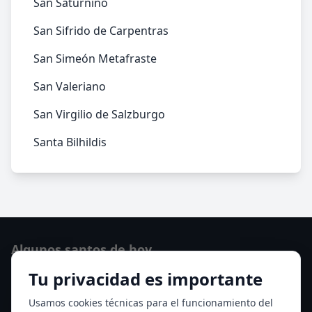
San Saturnino
San Sifrido de Carpentras
San Simeón Metafraste
San Valeriano
San Virgilio de Salzburgo
Santa Bilhildis
Algunos santos de hoy
Tu privacidad es importante
San Hormisda papa
Ver todos los santos de hoy
Usamos cookies técnicas para el funcionamiento del