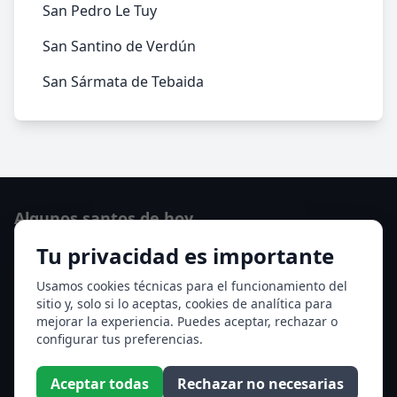
San Pedro Le Tuy
San Santino de Verdún
San Sármata de Tebaida
Algunos santos de hoy
Tu privacidad es importante
Santo Domingo de Guzmán
Ver todos los santos de hoy
Usamos cookies técnicas para el funcionamiento del
sitio y, solo si lo aceptas, cookies de analítica para
mejorar la experiencia. Puedes aceptar, rechazar o
Acceso a los Meses
configurar tus preferencias.
Enero
Febrero
Aceptar todas
Rechazar no necesarias