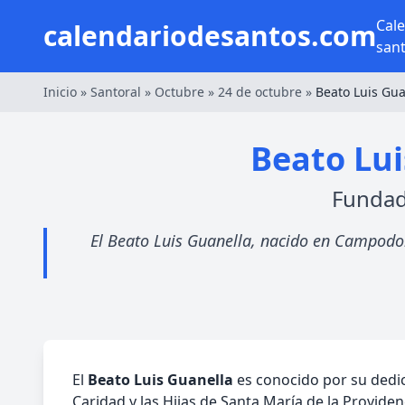
Cal
calendariodesantos.com
san
Inicio
»
Santoral
»
Octubre
»
24 de octubre
»
Beato Luis Gua
Beato Lui
Fundad
El Beato Luis Guanella, nacido en Campodolc
El
Beato Luis Guanella
es conocido por su dedic
Caridad y las Hijas de Santa María de la Provide