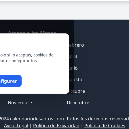
Acceso a los Meses
Enero
Febrero
olo si lo aceptas, cookies de
Marzo
Abril
zar o configurar tus
Mayo
Junio
Julio
Agosto
figurar
Septiembre
Octubre
Noviembre
Diciembre
2024 calendariodesantos.com. Todos los derechos reservad
Aviso Legal
|
Política de Privacidad
|
Política de Cookies