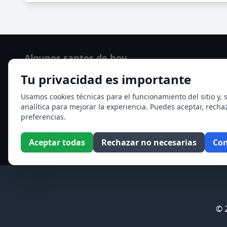
Algunos santos de hoy
Tu privacidad es importante
San Osvaldo de Maserfield
Santa Edith Stein (Sor Teresa Benedicta de la Cruz)
Usamos cookies técnicas para el funcionamiento del sitio y, s
analítica para mejorar la experiencia. Puedes aceptar, recha
Ver todos los santos de hoy
preferencias.
Aceptar todas
Rechazar no necesarias
Con
© 