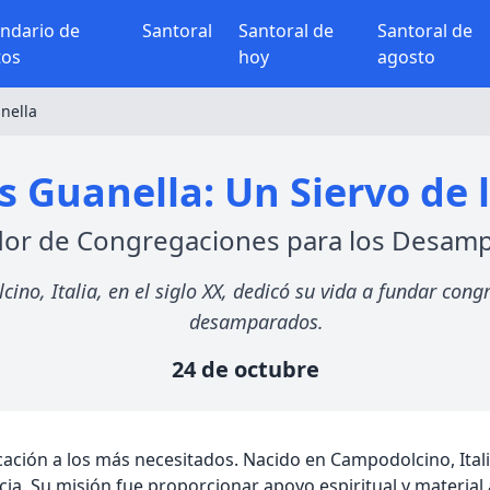
endario de
Santoral
Santoral de
Santoral de
tos
hoy
agosto
nella
s Guanella: Un Siervo de 
or de Congregaciones para los Desam
ino, Italia, en el siglo XX, dedicó su vida a fundar con
desamparados.
24 de octubre
ación a los más necesitados. Nacido en Campodolcino, Itali
ncia. Su misión fue proporcionar apoyo espiritual y materi