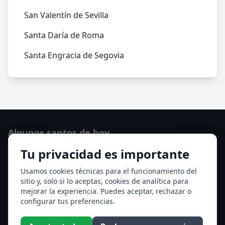
San Valentín de Sevilla
Santa Daría de Roma
Santa Engracia de Segovia
Algunos santos de hoy
Tu privacidad es importante
Santo Domingo de Guzmán
Ver todos los santos de hoy
Usamos cookies técnicas para el funcionamiento del
sitio y, solo si lo aceptas, cookies de analítica para
mejorar la experiencia. Puedes aceptar, rechazar o
Acceso a los Meses
configurar tus preferencias.
Enero
Febrero