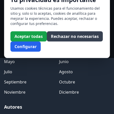
San Sixto II papa
Usamos cookies técnicas para el funcionamiento del
sitio y, solo si lo aceptas, cookies de analítica para
Ver todos los santos de hoy
mejorar la experiencia. Puedes aceptar, rechazar o
configurar tus preferencias.
Acceso a los Meses
Aceptar todas
Rechazar no necesarias
Enero
Febrero
Configurar
Marzo
Abril
Mayo
Junio
Julio
Agosto
Septiembre
Octubre
Noviembre
Diciembre
Autores