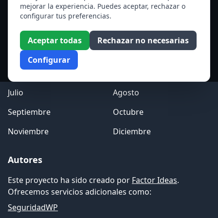
mejorar la experiencia. Puedes aceptar, rechazar o
Acceso a los Meses
configurar tus preferencias.
Enero
Febrero
Aceptar todas
Rechazar no necesarias
Marzo
Abril
Configurar
Mayo
Junio
Julio
Agosto
Septiembre
Octubre
Noviembre
Diciembre
Autores
Este proyecto ha sido creado por
Factor Ideas
.
Ofrecemos servicios adicionales como:
SeguridadWP