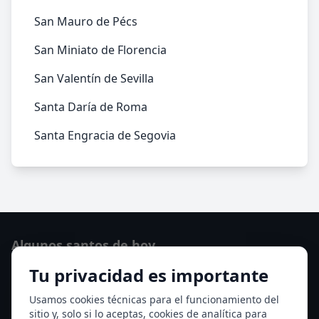
San Mauro de Pécs
San Miniato de Florencia
San Valentín de Sevilla
Santa Daría de Roma
Santa Engracia de Segovia
Algunos santos de hoy
Tu privacidad es importante
Santo Domingo de Guzmán
Ver todos los santos de hoy
Usamos cookies técnicas para el funcionamiento del
sitio y, solo si lo aceptas, cookies de analítica para