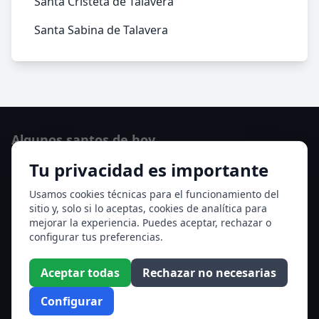
Santa Cristeta de Talavera
Santa Sabina de Talavera
Algunos santos de hoy
Tu privacidad es importante
San Cayetano de Thiene
San Sixto II papa
Usamos cookies técnicas para el funcionamiento del
sitio y, solo si lo aceptas, cookies de analítica para
Ver todos los santos de hoy
mejorar la experiencia. Puedes aceptar, rechazar o
configurar tus preferencias.
Acceso a los Meses
Aceptar todas
Rechazar no necesarias
Enero
Febrero
Configurar
Marzo
Abril