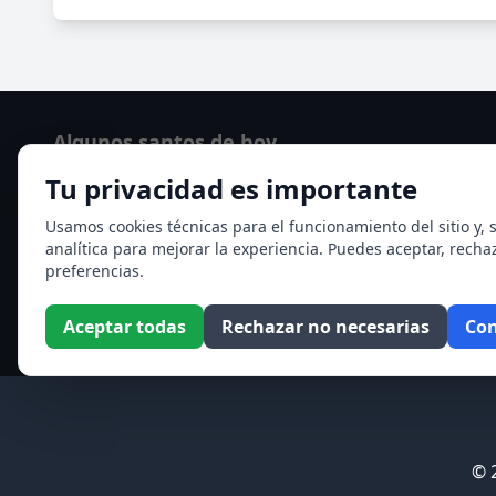
Algunos santos de hoy
Tu privacidad es importante
Santo Domingo de Guzmán
Ver todos los santos de hoy
Usamos cookies técnicas para el funcionamiento del sitio y, s
analítica para mejorar la experiencia. Puedes aceptar, recha
preferencias.
Aceptar todas
Rechazar no necesarias
Con
© 