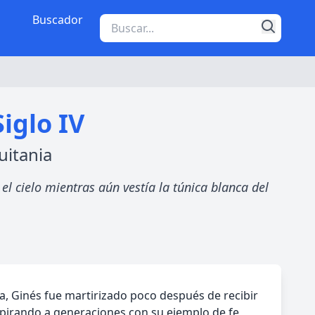
Buscador
iglo IV
uitania
 el cielo mientras aún vestía la túnica blanca del
ania, Ginés fue martirizado poco después de recibir
nspirando a generaciones con su ejemplo de fe