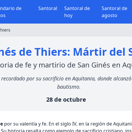
endario de
Santoral
Santoral de
Santoral de
tos
hoy
agosto
hiers
nés de Thiers: Mártir del S
toria de fe y martirio de San Ginés en Aq
s recordado por su sacrificio en Aquitania, donde alcanzó
bautismo.
28 de octubre
re
por su valentía y fe. En el siglo IV, en la región de Aquit
Su historia resalta como ejemplo de sacrificio cristiano, i