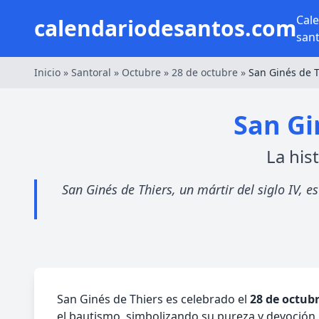
Cal
calendariodesantos.com
san
Inicio
»
Santoral
»
Octubre
»
28 de octubre
»
San Ginés de T
San Gi
La his
San Ginés de Thiers, un mártir del siglo IV, e
San Ginés de Thiers es celebrado el
28 de octub
el bautismo, simbolizando su pureza y devoción. 