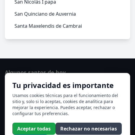
San Nicolás I papa
San Quinciano de Auvernia
Santa Maxelendis de Cambrai
Algunos santos de hoy
Tu privacidad es importante
San Osvaldo de Maserfield
Santa Edith Stein (Sor Teresa Benedicta de la Cruz)
Usamos cookies técnicas para el funcionamiento del
sitio y, solo si lo aceptas, cookies de analítica para
Ver todos los santos de hoy
mejorar la experiencia. Puedes aceptar, rechazar o
configurar tus preferencias.
Acceso a los Meses
Aceptar todas
Rechazar no necesarias
Enero
Febrero