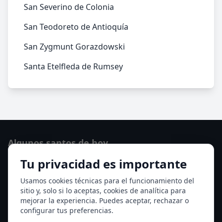
San Severino de Colonia
San Teodoreto de Antioquía
San Zygmunt Gorazdowski
Santa Etelfleda de Rumsey
Algunos santos de hoy
Tu privacidad es importante
San Lorenzo
Ver todos los santos de hoy
Usamos cookies técnicas para el funcionamiento del
sitio y, solo si lo aceptas, cookies de analítica para
mejorar la experiencia. Puedes aceptar, rechazar o
Acceso a los Meses
configurar tus preferencias.